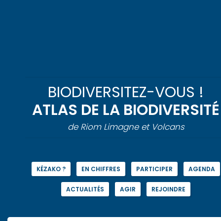
Passer
au
contenu
BIODIVERSITEZ-VOUS !
ATLAS DE LA BIODIVERSITÉ
de Riom Limagne et Volcans
KÉZAKO ?
EN CHIFFRES
PARTICIPER
AGENDA
ACTUALITÉS
AGIR
REJOINDRE