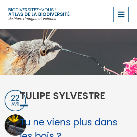
Passer
au
BIODIVERSITEZ-VOUS !
contenu
ATLAS DE LA BIODIVERSITÉ
de Riom Limagne et Volcans
TULIPE SYLVESTRE
22
AVR
Tu ne viens plus dans
les bois ? …