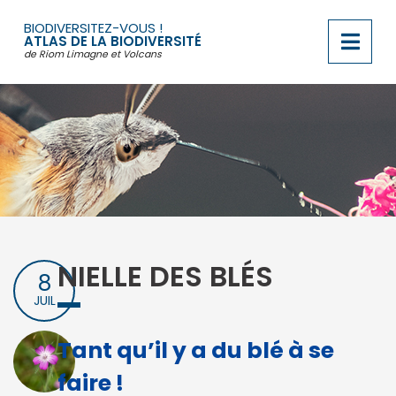
Passer
au
BIODIVERSITEZ-VOUS !
contenu
ATLAS DE LA BIODIVERSITÉ
de Riom Limagne et Volcans
NIELLE DES BLÉS
8
JUIL
Tant qu’il y a du blé à se
faire !