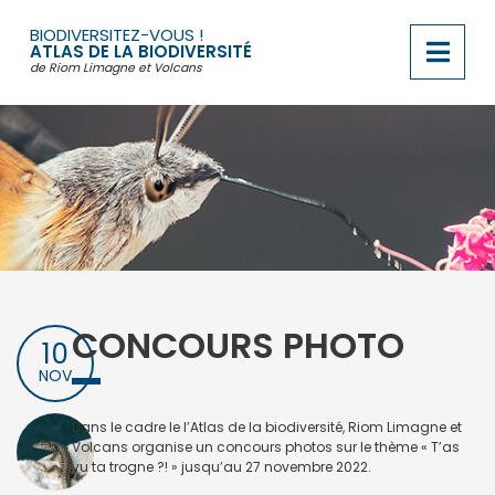
Passer
au
BIODIVERSITEZ-VOUS !
contenu
ATLAS DE LA BIODIVERSITÉ
de Riom Limagne et Volcans
CONCOURS PHOTO
10
NOV
Dans le cadre le l’Atlas de la biodiversité, Riom Limagne et
Volcans organise un concours photos sur le thème « T’as
vu ta trogne ?! » jusqu’au 27 novembre 2022.