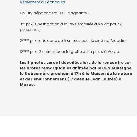
Règlement du concours
Un jury départagera les 3 gagnants :
er
1
prix : une initiation à la lave émaillée à Volvic pour 2
personnes,
ème
2
prix : une carte de 5 entrées pour le cinéma Arcadia,
ème
3
prix : 2 entrées pour la grotte de la pierre à Volvic.
Les 3 photos seront dévoilées lors de la rencontre sur
les arbres remarquables animée par le CEN Auvergne
le 3 décembre prochain à 17h à la Maison de la nature
et de l’environnement (17 avenue Jean Jaurès) à
Mozac.