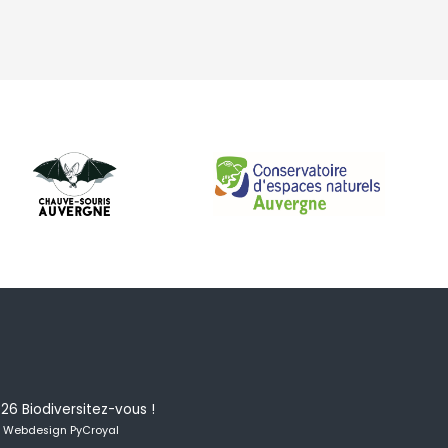
026
Biodiversitez-vous !
Webdesign PyCroyal